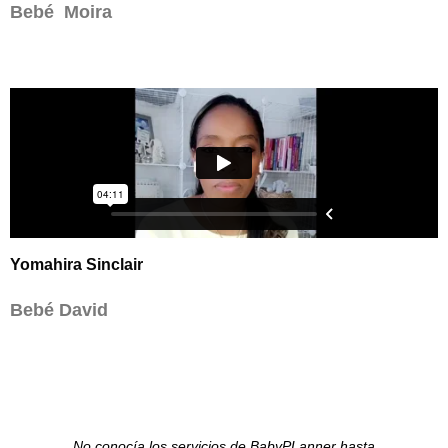
Bebé Moira
Yomahira Sinclair
Bebé David
No conocía los servicios de BabyPLanner hasta
Co