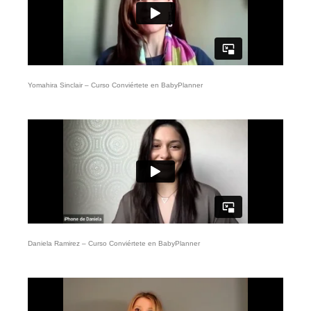
Yomahira Sinclair – Curso Conviértete en BabyPlanner
Daniela Ramirez – Curso Conviértete en BabyPlanner