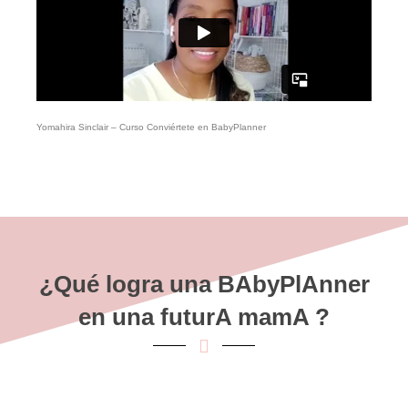
Yomahira Sinclair – Curso Conviértete en BabyPlanner
¿Qué logra una BAbyPlAnner
en una futurA mamA ?