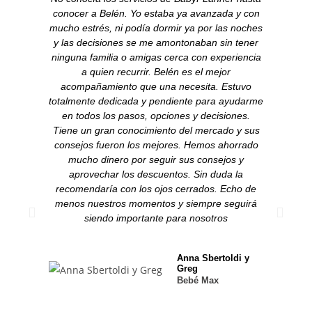
conocer a Belén. Yo estaba ya avanzada y con
en
mucho estrés, ni podía dormir ya por las noches
em
y las decisiones se me amontonaban sin tener
emb
ninguna familia o amigas cerca con experiencia
vist
a quien recurrir. Belén es el mejor
el
acompañamiento que una necesita. Estuvo
R
totalmente dedicada y pendiente para ayudarme
tie
en todos los pasos, opciones y decisiones.
pe
Tiene un gran conocimiento del mercado y sus
rec
consejos fueron los mejores. Hemos ahorrado
pa
mucho dinero por seguir sus consejos y
pr
aprovechar los descuentos. Sin duda la
esta
recomendaría con los ojos cerrados. Echo de
mi,
menos nuestros momentos y siempre seguirá
siem
siendo importante para nosotros
y ac
cua
l
Anna Sbertoldi y
co
Greg
supe
Bebé Max
Mi 