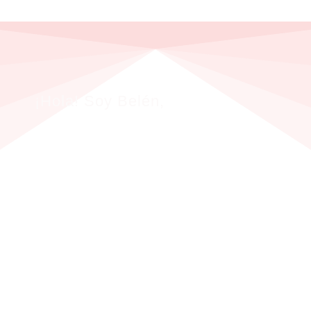
¡Hola! Soy Belén,
Soy
BabyPlanner
, de hecho
la primera babyplanner
de España
.
Trabajo
ASESORANDO, GUIANDO y
ACOMPAÑANDO
a futuras mamás de forma
personalizada desde hace más de 5 años.
He desarrollado el método propio
“LAS 12 CLAVES
PARA PLANIFICAR LA LLEGADA DE TU BEBÉ”
y
lo he consolidado con decenas de mamás que
avalan
la importante ayuda que ha sido en sus