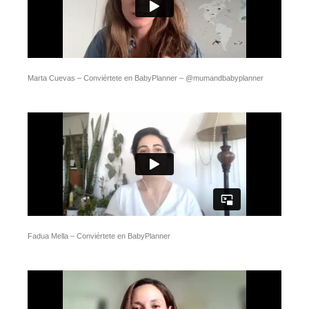
Marta Cuevas – Conviértete en BabyPlanner – @mumandbabyplanner
Fadua Mella – Conviértete en BabyPlanner