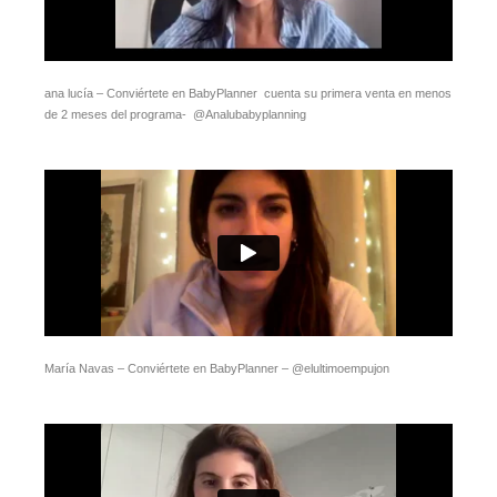
ana lucía – Conviértete en BabyPlanner cuenta su primera venta en menos
de 2 meses del programa- @Analubabyplanning
María Navas – Conviértete en BabyPlanner – @elultimoempujon