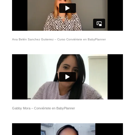
Ana Belén Sanchez Gutierrez – Curso Conviértete en BabyPlanner
Gabby Mora – Conviértete en BabyPlanner