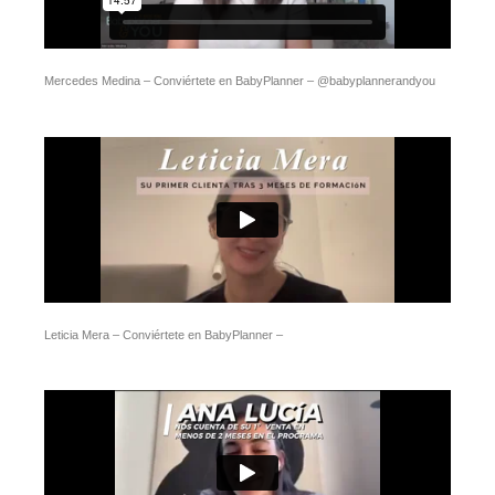
Mercedes Medina – Conviértete en BabyPlanner – @babyplannerandyou
Leticia Mera – Conviértete en BabyPlanner –