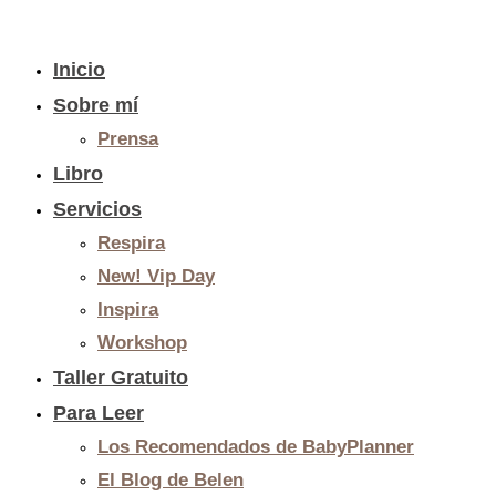
Inicio
Sobre mí
Prensa
Libro
Servicios
Respira
New! Vip Day
Inspira
Workshop
Taller Gratuito
Para Leer
Los Recomendados de BabyPlanner
El Blog de Belen