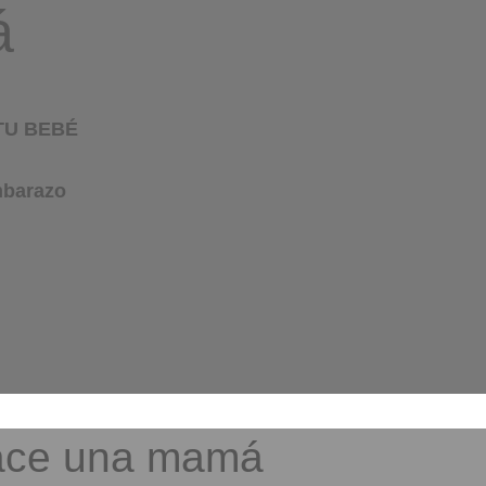
á
TU BEBÉ
embarazo
ce una mamá